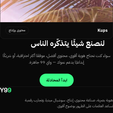
Kups
محتوى وإنتاج
لنصنع شيئًا يتذكّره الناس
سواء كنت تحتاج هوية أقوى، محتوى أفضل، موقعًا أكثر احترافية، أو شريكًا
إبداعيًا يدعم نموك — واي 99 جاهزة.
ابدأ المحادثة
Y9
9
ية بصرية، صناعة محتوى، إنتاج، سوشيال ميديا، وتجارب رقمية
اعد العلامات على الظهور بوضوح أقوى.