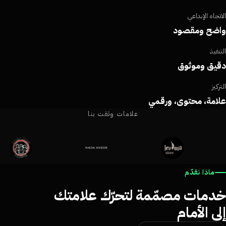
اتجاه الإبداعي
اضح ومقصود
تنفيذ
يق وموثوق
ركيز
امة، محتوى، ورقمي
علامات وثقت بنا
ماذا نقدّم
دمات مصمّمة لتحرّك علامتك
لى الأمام