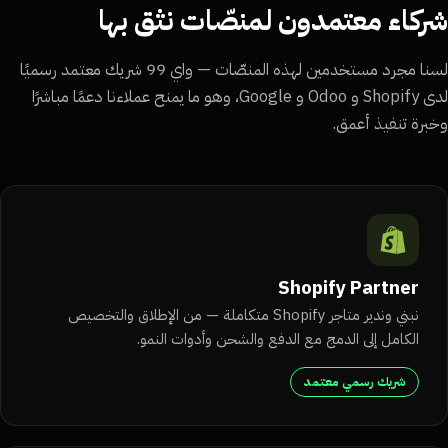
ركاء معتمدون لمنصّات نثق بها
لسنا مجرد مستخدمين لهذه المنصّات — واي 99 شريك معتمد رسميًا
لدى Shopify و Odoo و Google، وهو ما يمنح عملاءنا دعمًا مباشرًا
برة تنفيذ أعمق.
Shopify Partner
نبني وندير متاجر Shopify متكاملة — من الإطلاق والتخصيص
الكامل إلى الدمج مع الدفع والشحن وأدوات النمو.
شريك رسمي معتمد