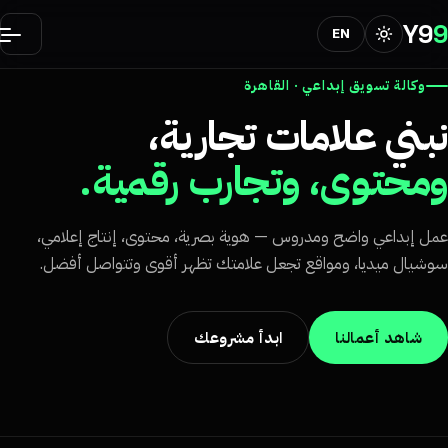
Y9
EN
وكالة تسويق إبداعي · القاهرة
بني علامات تجارية،
محتوى، وتجارب رقمية.
ل إبداعي واضح ومدروس — هوية بصرية، محتوى، إنتاج إعلامي،
شيال ميديا، ومواقع تجعل علامتك تظهر أقوى وتتواصل أفضل.
شاهد أعمالنا
ابدأ مشروعك