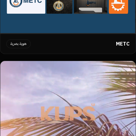
METC
هوية بصرية