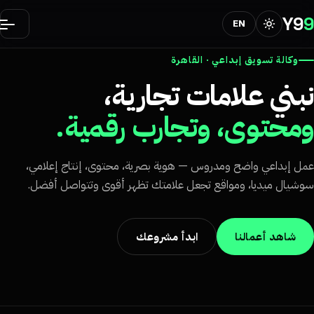
Y9
EN
وكالة تسويق إبداعي · القاهرة
بني علامات تجارية،
محتوى، وتجارب رقمية.
ل إبداعي واضح ومدروس — هوية بصرية، محتوى، إنتاج إعلامي،
شيال ميديا، ومواقع تجعل علامتك تظهر أقوى وتتواصل أفضل.
شاهد أعمالنا
ابدأ مشروعك