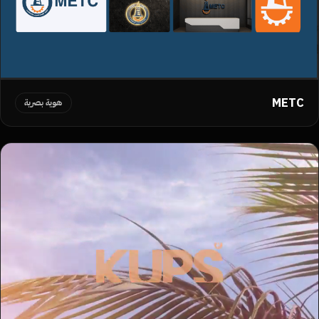
METC
هوية بصرية