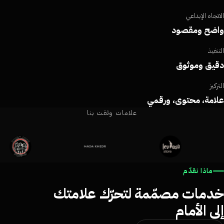
اتجاه الإبداعي
اضح ومقصود
تنفيذ
يق وموثوق
ركيز
امة، محتوى، ورقمي
علامات وثقت بنا
ماذا نقدّم
دمات مصمّمة لتحرّك علامتك
لى الأمام