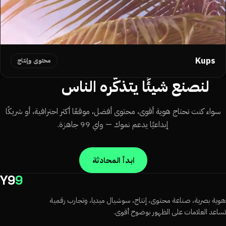
Kups
محتوى وإنتاج
لنصنع شيئًا يتذكّره الناس
سواء كنت تحتاج هوية أقوى، محتوى أفضل، موقعًا أكثر احترافية، أو شريكًا
إبداعيًا يدعم نموك — واي 99 جاهزة.
ابدأ المحادثة
Y9
9
ية بصرية، صناعة محتوى، إنتاج، سوشيال ميديا، وتجارب رقمية
اعد العلامات على الظهور بوضوح أقوى.