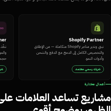
ner
Shopify Partner
نبني وندير متاجر Shopify متكاملة — من الإطلاق
والتخصيص الكامل إلى الدمج مع الدفع والشحن
والمو
وأدوات النمو.
حجم 
شريك رسمي معتمد
شر
أعمال مختارة
مشاريع تساعد العلامات على
الظهور بوضوح أقوى