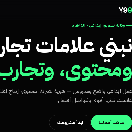
Y9
9
وكالة تسويق إبداعي · القاهرة
نبني علامات تجار
ومحتوى، وتجارب 
عمل إبداعي واضح ومدروس — هوية بصرية، محتوى، إنتاج إعلا
علامتك تظهر أقوى وتتواصل أفضل.
شاهد أعمالنا
ابدأ مشروعك