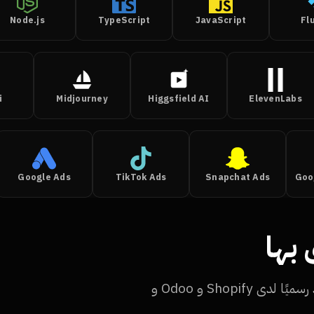
Node.js
TypeScript
JavaScript
Midjourney
Higgsfield AI
ElevenLabs
Google Ads
TikTok Ads
Snapchat Ads
بها
لسنا مجرد مستخدمين لهذه المنصّات — واي 99 شريك معتمد رسميًا لدى Shopify و Odoo و