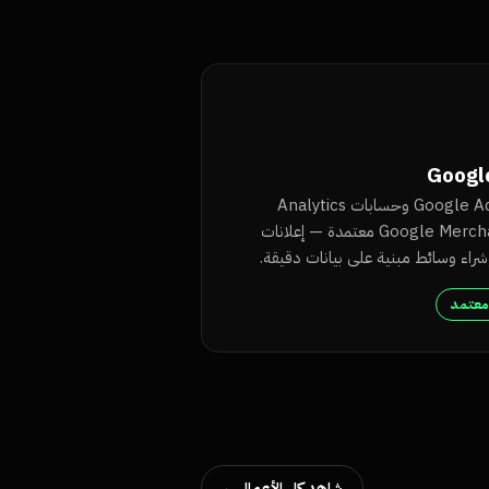
Googl
ندير حملات Google Ads وحسابات Analytics
وGoogle Merchant Center معتمدة — إعلانات
ء وسائط مبنية على بيانات دقيقة.
معتمد
شاهد كل الأعمال
→