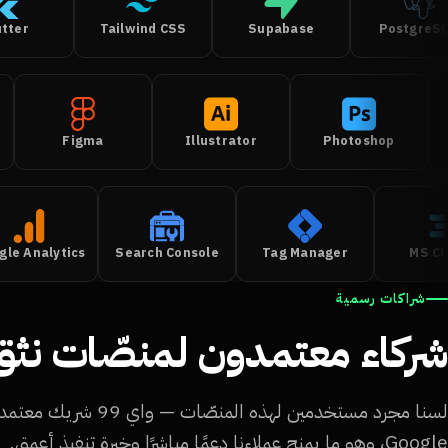
Flutter
Tailwind CSS
Supabase
Postgr
Figma
Illustrator
Photoshop
Google Analytics
Search Console
Tag Manager
MS
شراكات رسمية
شركاء معتمدون لمنصّات نثق 
Google، وهو ما يمنح عملاءنا دعمًا مباشرًا وخبرة تنفيذ أعمق.