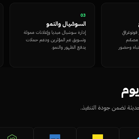
03
السوشيال والنمو
وتوغرافي
إدارة سوشيال ميديا وإعلانات ممولة
فيديو ومحتوى UGC مصمّم
وتسويق عبر المؤثرين ودعم حملات
تباه وحضور
يدفع الظهور والنمو.
يوم
حديثة تضمن جودة التنفيذ.