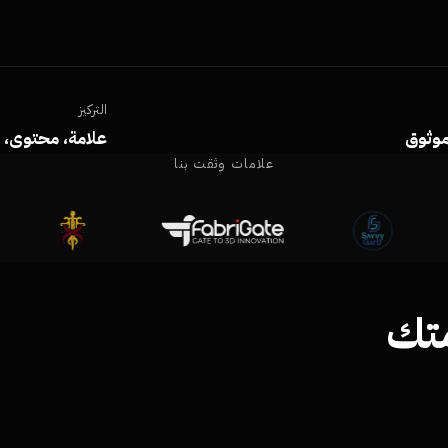
التركيز
وثوق
علامة، محتوى، 
علامات وثقت بنا
متك