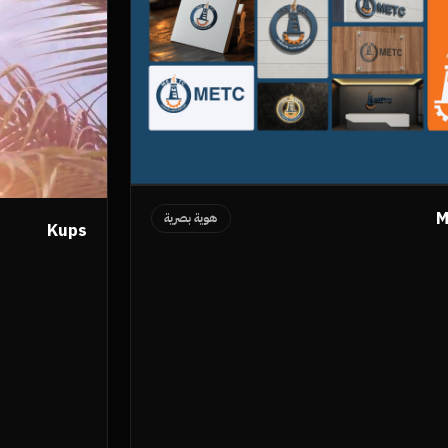
M
هوية بصرية
Kups