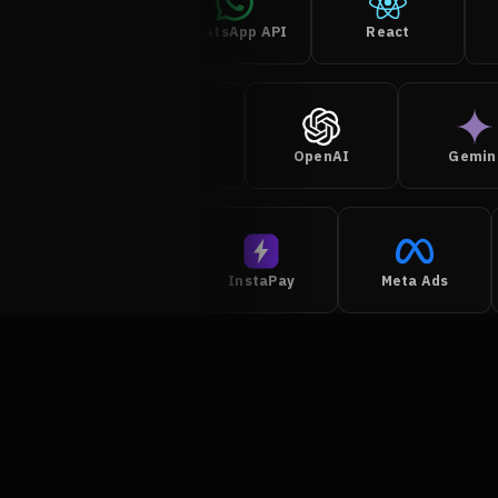
n8n
WhatsApp API
React
Claude AI
OpenAI
Gemini
e
PayPal
InstaPay
Meta Ads